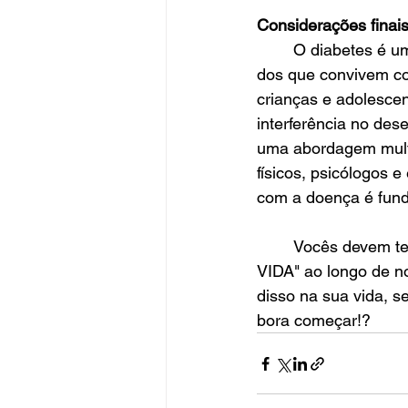
Considerações finais
	O diabetes é uma doença multifacetária e que interfere em todos os aspectos da vida 
dos que convivem com
crianças e adolesce
interferência no des
uma abordagem multi
físicos, psicólogos 
com a doença é fun
	Vocês devem ter notado o quanto repetimos o termo "MUDANÇA DO ESTILO DE 
VIDA" ao longo de n
disso na sua vida, s
bora começar!?