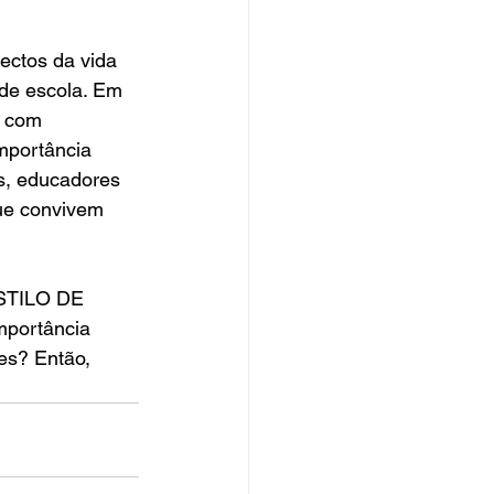
 de escola. Em 
, com 
importância 
s, educadores 
que convivem 
mportância 
es? Então, 