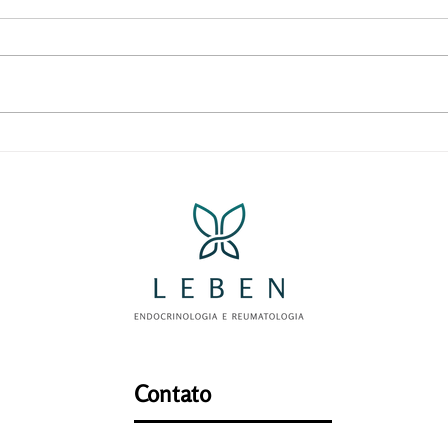
Monitorando e mantendo as
Como
taxas normais de glicose
diab
Contato