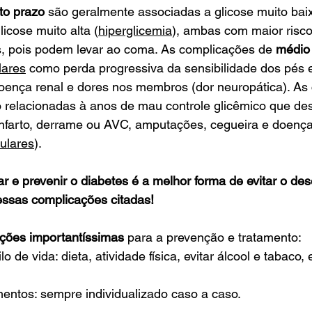
to prazo
 são geralmente associadas a glicose muito bai
licose muito alta (
hiperglicemia
), ambas com maior risco
, pois podem levar ao coma. As complicações de 
médio
lares
 como perda progressiva da sensibilidade dos pés e
doença renal e dores nos membros (dor neuropática). As
o relacionadas à anos de mau controle glicêmico que d
nfarto, derrame ou AVC, amputações, cegueira e doença r
ulares
).
e prevenir o diabetes é a melhor forma de evitar o des
ssas complicações citadas!
ações importantíssimas
 para a prevenção e tratamento:
 de vida: dieta, atividade física, evitar álcool e tabaco, 
ntos: sempre individualizado caso a caso.