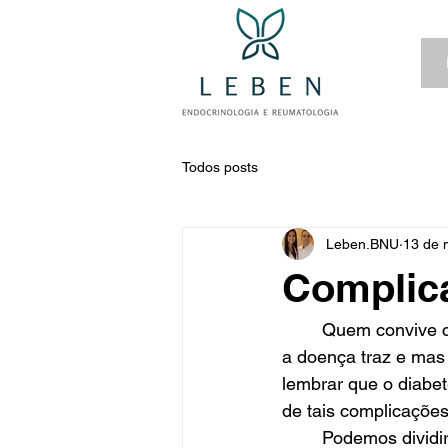
Todos posts
Leben.BNU
13 de 
Complic
	Quem convive com o diabetes, tem grandes preocupações com as complicações que 
a doença traz e mas
lembrar que o diabet
de tais complicações
	Podemos dividir complicações do diabetes em curto, médio e longo prazo. As 