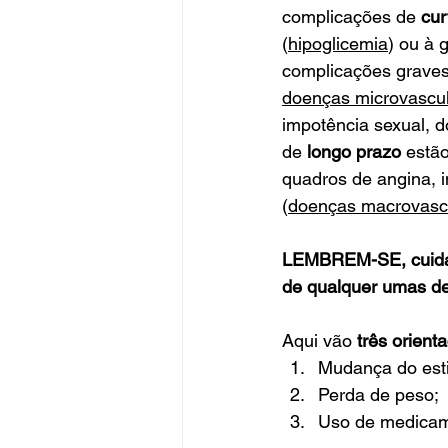
complicações de 
cur
(
hipoglicemia
) ou à g
complicações graves
doenças microvascu
impotência sexual, 
de 
longo prazo
 estã
quadros de angina, i
(
doenças macrovasc
LEMBREM-SE, cuidar 
de qualquer umas de
Aqui vão 
três orient
Mudança do estilo
Perda de peso;
Uso de medicame