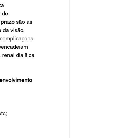
xa 
 de 
 prazo
 são as 
 da visão, 
 complicações 
esencadeiam 
enal dialítica 
envolvimento 
etc;