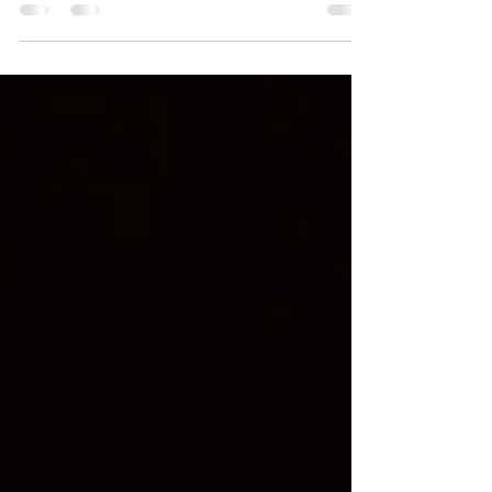
doença traz e mas muitas vezes se confundem ou
não sabem...